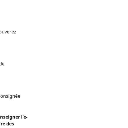
rouverez 
de 
 consignée 
nseigner l'e-
re des 