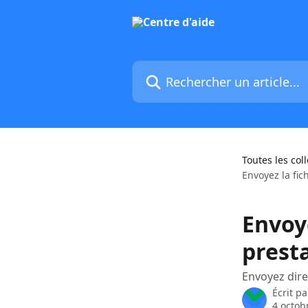
Passer au contenu principal
Rechercher un article...
Toutes les col
Envoyez la fic
Envoye
prest
Envoyez dire
Écrit p
4 octob