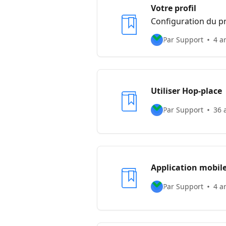
Votre profil
Configuration du pr
Par Support
4 ar
Utiliser Hop-place
Par Support
36 
Application mobil
Par Support
4 ar